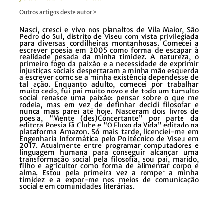
Outros artigos deste autor >
Nasci, cresci e vivo nos planaltos de Vila Maior, São
Pedro do Sul, distrito de Viseu com vista privilegiada
para diversas cordilheiras montanhosas. Comecei a
escrever poesia em 2005 como forma de escapar à
realidade pesada da minha timidez. A natureza, o
primeiro fogo da paixão e a necessidade de exprimir
injustiças sociais despertaram a minha mão esquerda
a escrever como se a minha existência dependesse de
tal ação. Enquanto adulto, comecei por trabalhar
muito cedo, fui pai muito novo e de todo um tumulto
social renasce uma paixão: pensar sobre o que me
rodeia, mas em vez de definhar decidi filosofar e
nunca mais parei até hoje. Nasceram dois livros de
poesia, “Mente (des)Concertante” por parte da
editora Poesia Fã Clube e “O Fluxo da Vida” editado na
plataforma Amazon. Só mais tarde, licenciei-me em
Engenharia Informática pelo Politécnico de Viseu em
2017. Atualmente entre programar computadores e
linguagem humana para conseguir alcançar uma
transformação social pela filosofia, sou pai, marido,
filho e agricultor como forma de alimentar corpo e
alma. Estou pela primeira vez a romper a minha
timidez e a expor-me nos meios de comunicação
social e em comunidades literárias.