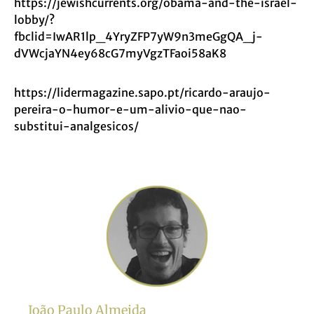
https://jewishcurrents.org/obama-and-the-israel-
lobby/?
fbclid=IwAR1lp_4YryZFP7yW9n3meGgQA_j-
dVWcjaYN4ey68cG7myVgzTFaoi58aK8
https://lidermagazine.sapo.pt/ricardo-araujo-
pereira-o-humor-e-um-alivio-que-nao-
substitui-analgesicos/
João Paulo Almeida