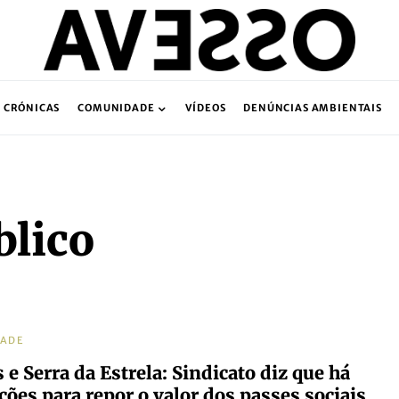
CRÓNICAS
COMUNIDADE
VÍDEOS
DENÚNCIAS AMBIENTAIS
blico
DADE
 e Serra da Estrela: Sindicato diz que há
ções para repor o valor dos passes sociais