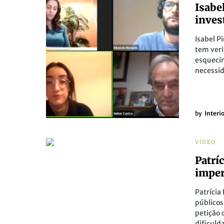
Isabe
inves
Isabel P
tem veri
esqueci
necessid
by
Interi
VÍDEO
Patrí
imper
Patrícia
públicos
petição 
dificuld