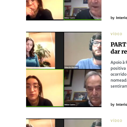
by
Interi
VÍDEO
PART 
dar r
Apoio à 
positiva
ocorrido
nomeadam
sentiram
by
Inter
VÍDEO