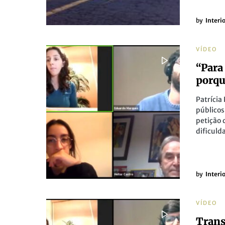
by
Interi
VÍDEO
“Para
porqu
Patrícia
públicos
petição 
dificuld
by
Interi
VÍDEO
Trans