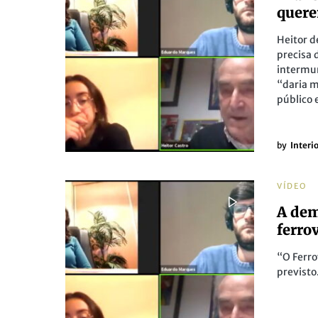
quere
Heitor d
precisa 
intermun
“daria m
público 
by
Interi
VÍDEO
A dem
ferro
“O Ferro
previsto