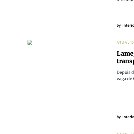
by
Interi
ATUALI
Lameg
trans
Depois d
vaga de
by
Interi