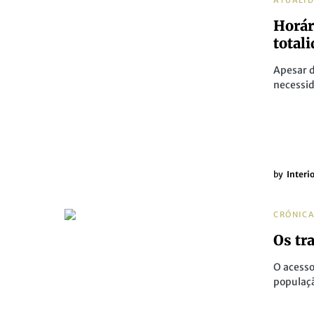
ATUALI
Horár
total
Apesar d
necessi
by
Interi
CRÓNIC
Os tr
O acesso
populaç