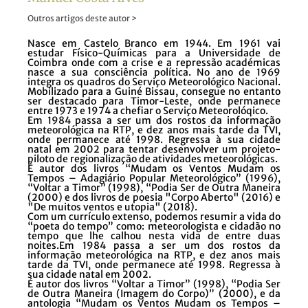
Outros artigos deste autor >
Nasce em Castelo Branco em 1944. Em 1961 vai
estudar Físico-Químicas para a Universidade de
Coimbra onde com a crise e a repressão académicas
nasce a sua consciência política. No ano de 1969
integra os quadros do Serviço Meteorológico Nacional.
Mobilizado para a Guiné Bissau, consegue no entanto
ser destacado para Timor-Leste, onde permanece
entre 1973 e 1974 a chefiar o Serviço Meteorolóqico.
Em 1984 passa a ser um dos rostos da informação
meteorológica na RTP, e dez anos mais tarde da TVI,
onde permanece até 1998. Regressa à sua cidade
natal em 2002 para tentar desenvolver um projeto-
piloto de regionalização de atividades meteorológicas.
É autor dos livros “Mudam os Ventos Mudam os
Tempos – Adagiário Popular Meteorológico” (1996),
“Voltar a Timor” (1998), “Podia Ser de Outra Maneira
(2000) e dos livros de poesia "Corpo Aberto" (2016) e
"De muitos ventos e utopia" (2018).
Com um currículo extenso, podemos resumir a vida do
“poeta do tempo” como: meteorologista e cidadão no
tempo que lhe calhou nesta vida de entre duas
noites.Em 1984 passa a ser um dos rostos da
informação meteorológica na RTP, e dez anos mais
tarde da TVI, onde permanece até 1998. Regressa à
sua cidade natal em 2002.
É autor dos livros “Voltar a Timor” (1998), “Podia Ser
de Outra Maneira (Imagem do Corpo)” (2000), e da
antologia “Mudam os Ventos Mudam os Tempos –