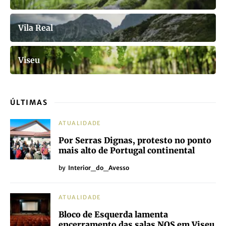
Vila Real
Viseu
ÚLTIMAS
ATUALIDADE
Por Serras Dignas, protesto no ponto
mais alto de Portugal continental
by
Interior_do_Avesso
ATUALIDADE
Bloco de Esquerda lamenta
encerramento das salas NOS em Viseu