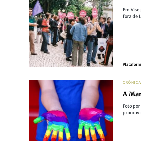
Em Viseu
fora de 
Plataform
CRÓNIC
A Ma
Foto po
promove,