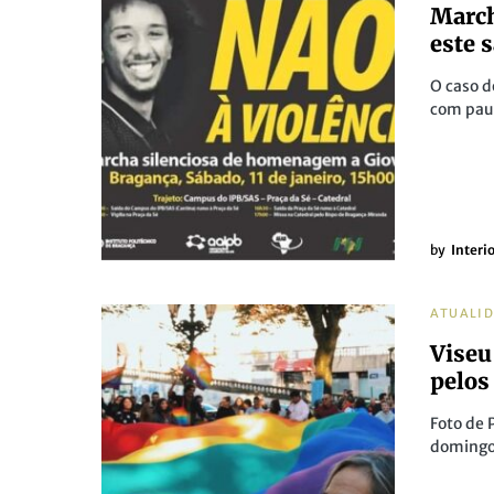
March
este 
O caso 
com pau
by
Interi
ATUALI
Viseu
pelos
Foto de 
domingo