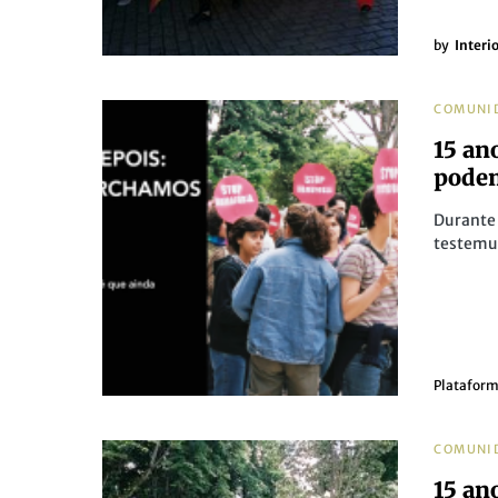
by
Interi
COMUNI
15 an
podem
Durante
testemu
Plataform
COMUNI
15 an