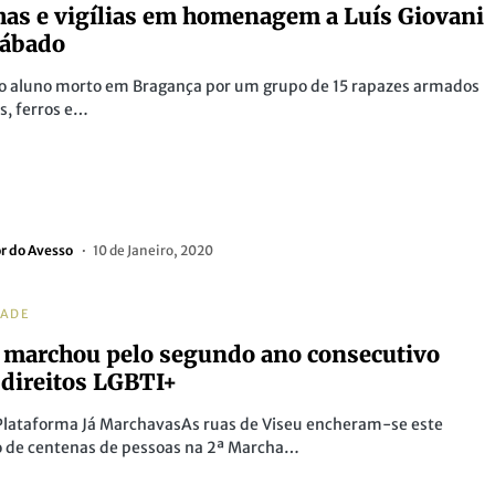
as e vigílias em homenagem a Luís Giovani
sábado
do aluno morto em Bragança por um grupo de 15 rapazes armados
s, ferros e…
or do Avesso
10 de Janeiro, 2020
DADE
 marchou pelo segundo ano consecutivo
 direitos LGBTI+
Plataforma Já MarchavasAs ruas de Viseu encheram-se este
 de centenas de pessoas na 2ª Marcha…