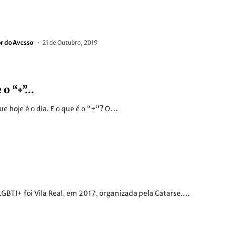
or do Avesso
21 de Outubro, 2019
 o “+”…
e hoje é o dia. E o que é o “+”? O…
LGBTI+ foi Vila Real, em 2017, organizada pela Catarse.…