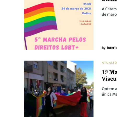
A Catars
de março
by
Interi
ATUALI
1.ª M
Viseu
Ontem as
única M