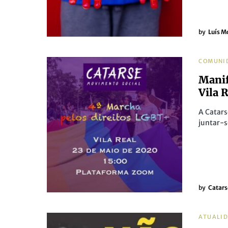
by
Luís M
COMUNI
Manif
Vila 
A Catars
juntar-s
by
Catars
ATUALI