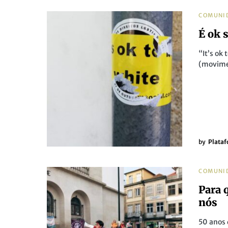
COMUNI
É ok 
“It’s ok
(movime
by
Plataf
COMUNI
Para 
nós
50 anos