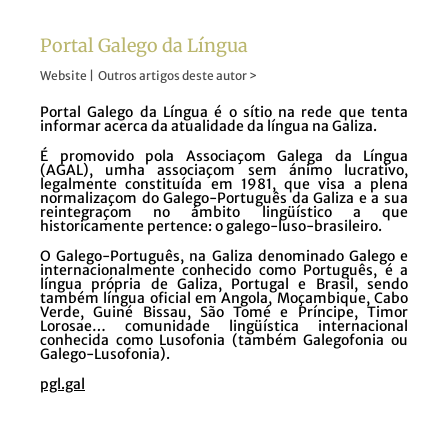
Portal Galego da Língua
Website
|
Outros artigos deste autor >
Portal Galego da Língua é o sítio na rede que tenta
informar acerca da atualidade da língua na Galiza.
É promovido pola Associaçom Galega da Língua
(AGAL), umha associaçom sem ánimo lucrativo,
legalmente constituída em 1981, que visa a plena
normalizaçom do Galego-Português da Galiza e a sua
reintegraçom no ámbito lingüístico a que
historicamente pertence: o galego-luso-brasileiro.
O Galego-Português, na Galiza denominado Galego e
internacionalmente conhecido como Português, é a
língua própria de Galiza, Portugal e Brasil, sendo
também língua oficial em Angola, Moçambique, Cabo
Verde, Guiné Bissau, São Tomé e Príncipe, Timor
Lorosae… comunidade lingüística internacional
conhecida como Lusofonia (também Galegofonia ou
Galego-Lusofonia).
pgl.gal