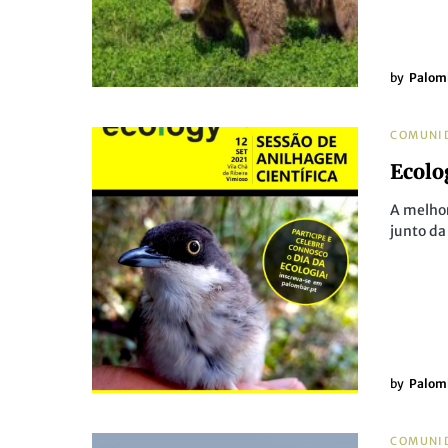
by
Palom
COMUNI
Ecolo
A melhor
junto d
by
Palom
COMUNI