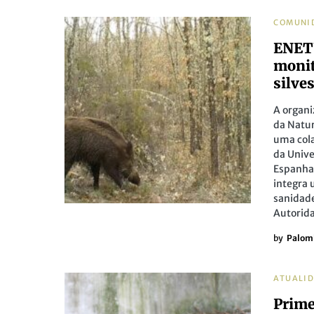
COMUNI
ENETW
monit
silve
A organ
da Natur
uma cola
da Univ
Espanha,
integra 
sanidade
Autorida
by
Palom
ATUALI
Prime