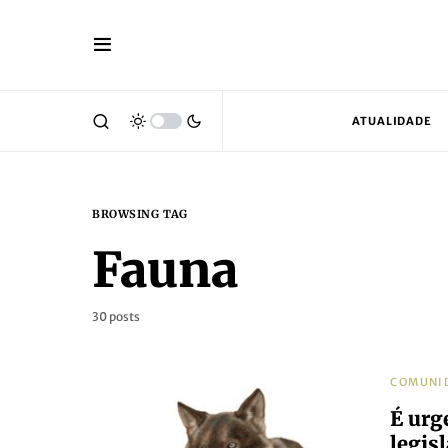
ATUALIDADE
BROWSING TAG
Fauna
30 posts
COMUNI
É urg
legis