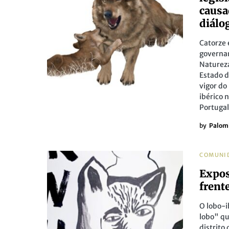
causa
diálo
Catorze 
governa
Natureza
Estado d
vigor do
ibérico 
Portugal
by
Palom
COMUNI
Expos
frent
O lobo-i
lobo" qu
distrito