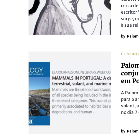
cerca de
escritor
surge, n
à sua re
by
Palom
COMUNI
Palom
conju
em Po
A Palomb
para o a
volant, 
no dia 7
by
Palom