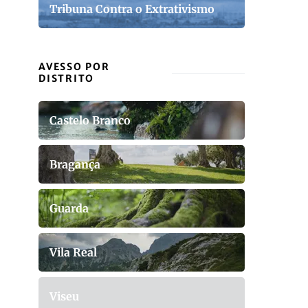
Tribuna Contra o Extrativismo
AVESSO POR
DISTRITO
Castelo Branco
Bragança
Guarda
Vila Real
Viseu