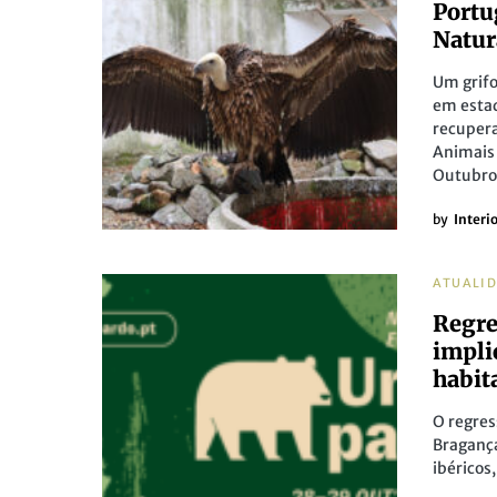
Portu
Natur
Um grifo
em estad
recupera
Animais 
Outubro
by
Interi
ATUALI
Regre
impli
habit
O regres
Bragança
ibéricos