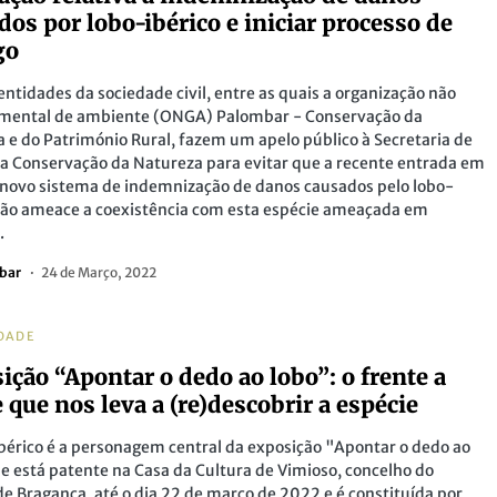
dos por lobo-ibérico e iniciar processo de
go
entidades da sociedade civil, entre as quais a organização não
mental de ambiente (ONGA) Palombar - Conservação da
 e do Património Rural, fazem um apelo público à Secretaria de
a Conservação da Natureza para evitar que a recente entrada em
 novo sistema de indemnização de danos causados pelo lobo-
não ameace a coexistência com esta espécie ameaçada em
.
bar
24 de Março, 2022
DADE
ição “Apontar o dedo ao lobo”: o frente a
e que nos leva a (re)descobrir a espécie
bérico é a personagem central da exposição "Apontar o dedo ao
e está patente na Casa da Cultura de Vimioso, concelho do
 de Bragança, até o dia 22 de março de 2022 e é constituída por