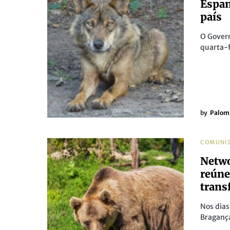
Espan
país
O Govern
quarta-f
by
Palom
COMUNI
Netwo
reúne
trans
Nos dias
Braganç