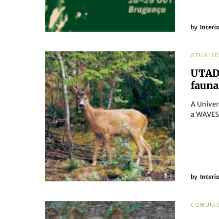
by
Interi
ATUALI
UTAD 
fauna
A Unive
a WAVES 
by
Interi
COMUNI