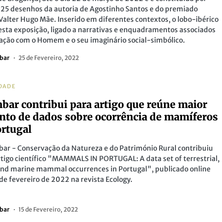
 25 desenhos da autoria de Agostinho Santos e do premiado
 Valter Hugo Mãe. Inserido em diferentes contextos, o lobo-ibérico
esta exposição, ligado a narrativas e enquadramentos associados
lação com o Homem e o seu imaginário social-simbólico.
bar
25 de Fevereiro, 2022
DADE
bar contribui para artigo que reúne maior
nto de dados sobre ocorrência de mamíferos
rtugal
ar - Conservação da Natureza e do Património Rural contribuiu
rtigo científico "MAMMALS IN PORTUGAL: A data set of terrestrial,
and marine mammal occurrences in Portugal", publicado online
 de fevereiro de 2022 na revista Ecology.
bar
15 de Fevereiro, 2022