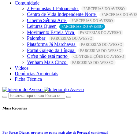
Comunidade
2 Feministas 1 Patriarcado
PARCERIAS DO AVESSO
Centro de Vida Independente Norte
PARCERIAS DO AVE
Cinema Sétima Arte
PARCERIAS DO AVESSO
Leituras Queer
PARCERIAS DO AVESSO
Movimento Estrela Viva
PARCERIAS DO AVESSO
Palombar
PARCERIAS DO AVESSO
Plataforma Já Marchavas
PARCERIAS DO AVESSO
Portal Galego da Língua
PARCERIAS DO AVESSO
Orfeu não está morto
CONTRIBUIÇÕES DO AVESSO
Venham Mais Cinco
PARCERIAS DO AVESSO
Vídeos
Denúncias Ambientais
Ficha Técnica
Mais Recentes
Por Serras Dignas, protesto no ponto mais alto de Portugal continental