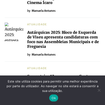
Cinema Ícaro
by
Manuela Antunes
ATUALIDADE
Autárquicas 2025: Bloco de Esquerda
de Viseu apresenta candidaturas com
foco nas Assembleias Municipais e de
Freguesia
by
Manuela Antunes
ATUALIDADE
Sementeira 13: regressa ao Centro
Histórico de Viseu de 9 a 20 de Julho
Este site utiliza cookies para permitir uma melhor experiência
por parte do utilizador. Ao navegar no site estará a consentir a
by
Manuela Antunes
sua utilização.
Ok
ATUALIDADE