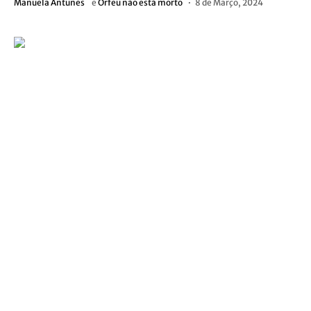
Manuela Antunes
e
Orfeu não está morto
8 de Março, 2024