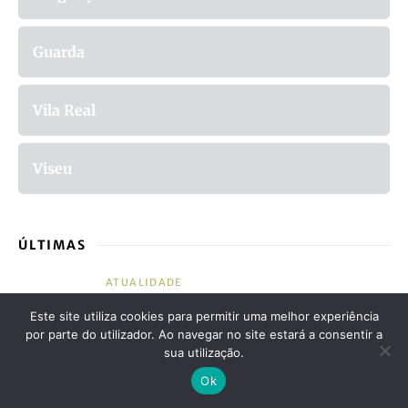
Guarda
Vila Real
Viseu
ÚLTIMAS
ATUALIDADE
Por Serras Dignas, protesto no ponto
Este site utiliza cookies para permitir uma melhor experiência
mais alto de Portugal continental
por parte do utilizador. Ao navegar no site estará a consentir a
sua utilização.
by
Paulo Seara
Ok