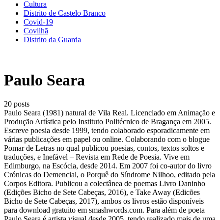
Cultura
Distrito de Castelo Branco
Covid-19
Covilhã
Distrito da Guarda
Paulo Seara
20 posts
Paulo Seara (1981) natural de Vila Real. Licenciado em Animação e
Produção Artística pelo Instituto Politécnico de Bragança em 2005.
Escreve poesia desde 1999, tendo colaborado esporadicamente em
várias publicações em papel ou online. Colaborando com o blogue
Pomar de Letras no qual publicou poesias, contos, textos soltos e
traduções, e Inefável – Revista em Rede de Poesia. Vive em
Edimburgo, na Escócia, desde 2014. Em 2007 foi co-autor do livro
Crónicas do Demencial, o Porquê do Síndrome Nilhoo, editado pela
Corpos Editora. Publicou a colectânea de poemas Livro Daninho
(Edições Bicho de Sete Cabeças, 2016), e Take Away (Edicões
Bicho de Sete Cabeças, 2017), ambos os livros estão disponíveis
para download gratuito em smashwords.com. Para além de poeta
Paulo Seara é artista visual desde 2005, tendo realizado mais de uma