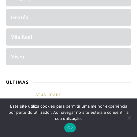
Guarda
Vila Real
Viseu
ÚLTIMAS
ATUALIDADE
Por Serras Dignas, protesto no ponto
Este site utiliza cookies para permitir uma melhor experiência
mais alto de Portugal continental
por parte do utilizador. Ao navegar no site estará a consentir a
sua utilização.
by
Paulo Seara
Ok