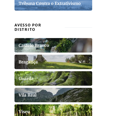
Tribuna Contra o Extrativismo
AVESSO POR
DISTRITO
Castelo Branco
Bragança
Guarda
Vila Real
Viseu