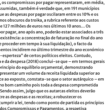
, os compromissos por pagar representaram, em média,
ssumidas, também é verdade que, em 191 municípios
que as despesas por pagar oscilaram entre os 10% e os
os obscuros da troika, a rubrica referente aos custos
 127 milhões de euros nos últimos 10 anos… Os
 pagar, ano após ano, poderão estar associados a três
existência: a concentração de faturação no final do ano
 se proceder em tempo à sua liquidação), o facto da
mentos incidirem no último trimestre do ano económico
o-esperteza” de certos políticos eleitos. Contudo,
ta e da despesa (2018) conclui-se que – em termos gerais
princípio do equilíbrio orçamental, demonstrando
apresentar um volume da receita liquidada superior ao
ce ao exposto, constata-se que o setor autárquico – em
á no bom caminho pois toda a despesa comprometida
 Sendo assim, julgo que os autarcas eleitos deverão
tre as despesas e as receitas; a robustecer os
mprir a lei, tendo como ponto de partida os princípios
ei dos Compromissos e Pagamentos, a respetiva