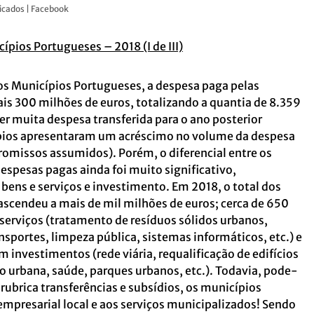
icados | Facebook
ípios Portugueses – 2018 (I de III)
os Municípios Portugueses, a despesa paga pelas
s 300 milhões de euros, totalizando a quantia de 8.359
er muita despesa transferida para o ano posterior
ípios apresentaram um acréscimo no volume da despesa
omissos assumidos). Porém, o diferencial entre os
spesas pagas ainda foi muito significativo,
ens e serviços e investimento. Em 2018, o total dos
scendeu a mais de mil milhões de euros; cerca de 650
serviços (tratamento de resíduos sólidos urbanos,
ansportes, limpeza pública, sistemas informáticos, etc.) e
 investimentos (rede viária, requalificação de edifícios
ão urbana, saúde, parques urbanos, etc.). Todavia, pode-
 rubrica transferências e subsídios, os municípios
empresarial local e aos serviços municipalizados! Sendo