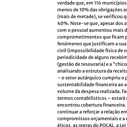
verdade que, em 116 municípios
menos de 10% das obrigações a
(mais de metade), se verificou 
40%. Note-se que, apesar dos an
com o pessoal aumentou mais de
comprometimentos que ficam por
fenómenos que justificam a sua 
civil (impossibilidade física de
periodicidade de alguns recebi
(gestão de tesouraria) e a “chic
analisando a estrutura da recei
– o setor autárquico cumpriu o 
sustentabilidade financeira ao 
volume da despesa realizada. Fa
termos contabilísticos – estar
encontrou cobertura financeira.
continuar a reforçar a relação en
compromissos orçamentais e a cu
éticos, as regras do POCAL, a L