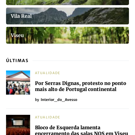
Vila Real
Viseu
ÚLTIMAS
ATUALIDADE
Por Serras Dignas, protesto no ponto
mais alto de Portugal continental
by
Interior_do_Avesso
ATUALIDADE
Bloco de Esquerda lamenta
encerramento das salas NOS em Viseu