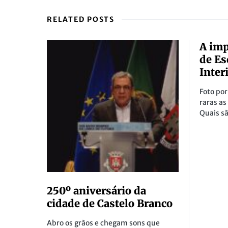
RELATED POSTS
A imp
de Es
Inter
Foto por
raras as
Quais s
250º aniversário da
cidade de Castelo Branco
Abro os grãos e chegam sons que