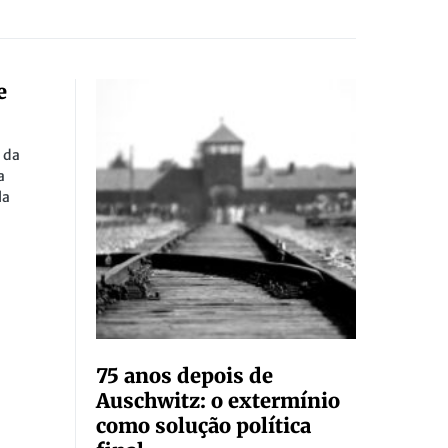
e
 da
a
la
75 anos depois de
Auschwitz: o extermínio
como solução política