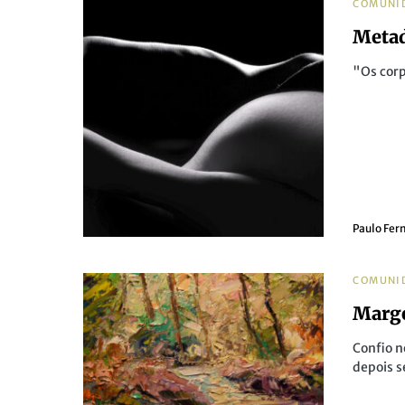
COMUNI
Meta
"Os corp
Paulo Fer
COMUNI
Marg
Confio n
depois 