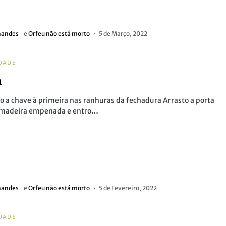
nandes
e
Orfeu não está morto
5 de Março, 2022
DADE
a
o a chave à primeira nas ranhuras da fechadura Arrasto a porta
 madeira empenada e entro…
nandes
e
Orfeu não está morto
5 de Fevereiro, 2022
DADE