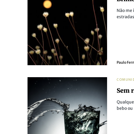
Não me 
estradas
Paulo Fer
COMUNI
Sem r
Qualquer
bebo ou 