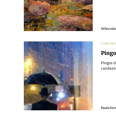
Orfeu não
COMUNI
Ping
Pingos d
candeei
Paulo Fer