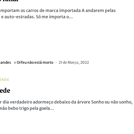
importam os carros de marca importada A andarem pelas
 e auto-estradas. Só me importa o…
nandes
e
Orfeu não está morto
21 de Março, 2022
DADE
ede
 dia verdadeiro adormeço debaixo da árvore Sonho ou não sonho,
não bebo trigo pela goela…