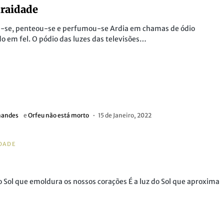
raidade
u-se, penteou-se e perfumou-se Ardia em chamas de ódio
 em fel. O pódio das luzes das televisões…
nandes
e
Orfeu não está morto
15 de Janeiro, 2022
DADE
do Sol que emoldura os nossos corações É a luz do Sol que aproxima