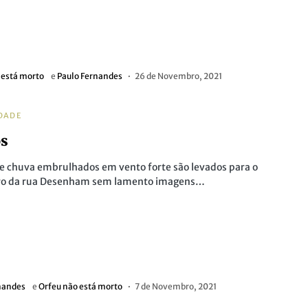
 está morto
e
Paulo Fernandes
26 de Novembro, 2021
DADE
os
e chuva embrulhados em vento forte são levados para o
ro da rua Desenham sem lamento imagens…
nandes
e
Orfeu não está morto
7 de Novembro, 2021