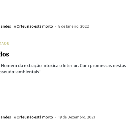
nandes
e
Orfeu não está morto
8 de Janeiro, 2022
DADE
dos
 Homem da extração intoxica o Interior. Com promessas nestas
 pseudo-ambientais"
nandes
e
Orfeu não está morto
19 de Dezembro, 2021