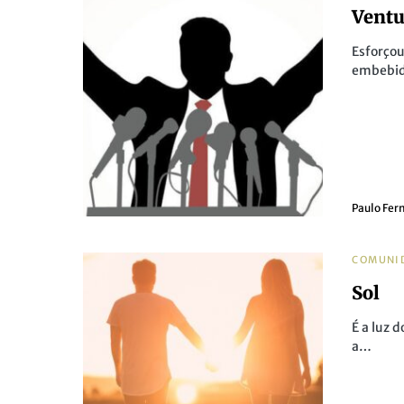
Ventu
Esforço
embebido
Paulo Fer
COMUNI
Sol
É a luz 
a…