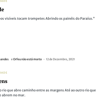
DADE
de
os visíveis tocam trompetes Abrindo os painéis do Paraíso."
nandes
e
Orfeu não está morto
12 de Dezembro, 2021
DADE
ens
o rio que abre caminho entre as margens Até ao outro rio que
se abrem no mar.