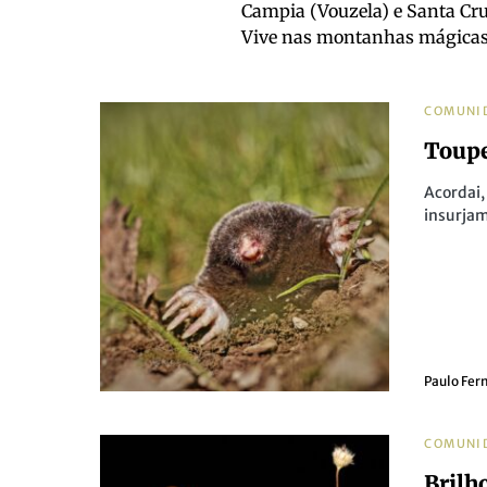
Campia (Vouzela) e Santa Cru
Vive nas montanhas mágicas d
COMUNI
Toupe
Acordai
insurjam
Paulo Fer
COMUNI
Brilh