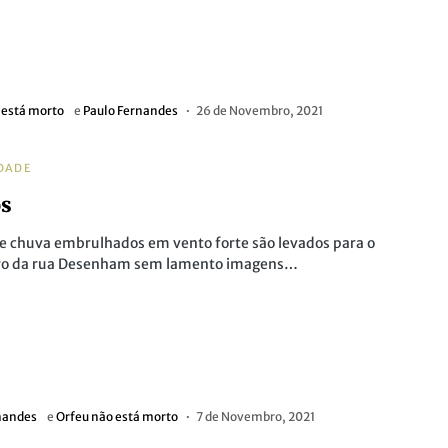
 está morto
e
Paulo Fernandes
26 de Novembro, 2021
DADE
os
e chuva embrulhados em vento forte são levados para o
ro da rua Desenham sem lamento imagens…
nandes
e
Orfeu não está morto
7 de Novembro, 2021