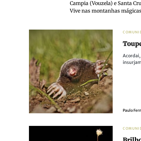
Campia (Vouzela) e Santa Cru
Vive nas montanhas mágicas d
COMUNI
Toupe
Acordai
insurjam
Paulo Fer
COMUNI
Brilh