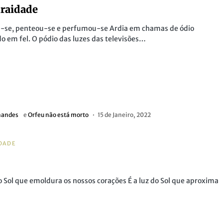
raidade
u-se, penteou-se e perfumou-se Ardia em chamas de ódio
 em fel. O pódio das luzes das televisões…
nandes
e
Orfeu não está morto
15 de Janeiro, 2022
DADE
do Sol que emoldura os nossos corações É a luz do Sol que aproxima