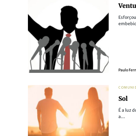
Ventu
Esforço
embebido
Paulo Fer
COMUNI
Sol
É a luz 
a…