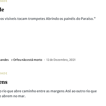
DADE
de
os visíveis tocam trompetes Abrindo os painéis do Paraíso."
nandes
e
Orfeu não está morto
12 de Dezembro, 2021
DADE
ens
o rio que abre caminho entre as margens Até ao outro rio que
se abrem no mar.