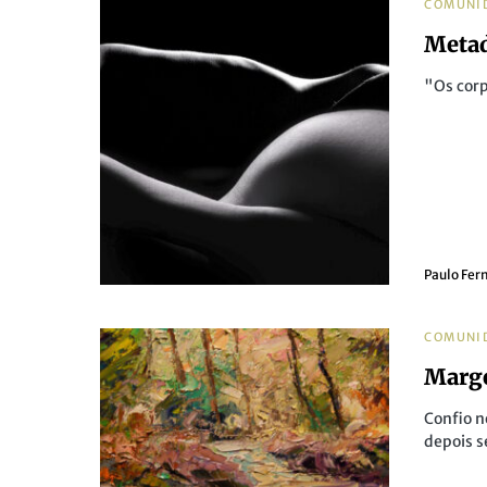
COMUNI
Meta
"Os corp
Paulo Fer
COMUNI
Marg
Confio n
depois 