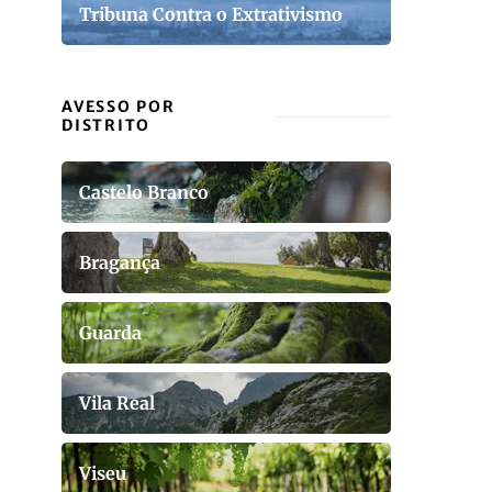
Tribuna Contra o Extrativismo
AVESSO POR
DISTRITO
Castelo Branco
Bragança
Guarda
Vila Real
Viseu