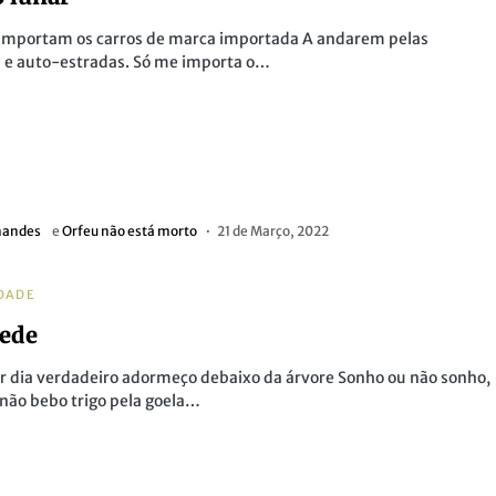
importam os carros de marca importada A andarem pelas
 e auto-estradas. Só me importa o…
nandes
e
Orfeu não está morto
21 de Março, 2022
DADE
ede
 dia verdadeiro adormeço debaixo da árvore Sonho ou não sonho,
não bebo trigo pela goela…