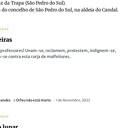
z da Trapa (São Pedro do Sul).
o concelho de São Pedro do Sul, na aldeia do Candal.
DADE
iras
, professores! Unam-se, reclamem, protestem, indignem-se,
-se contra esta corja de malfeitores.
nandes
e
Orfeu não está morto
1 de Novembro, 2022
DADE
o lunar