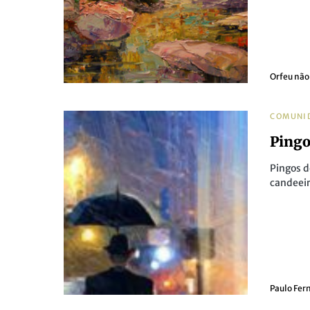
Orfeu não
COMUNI
Ping
Pingos d
candeei
Paulo Fer