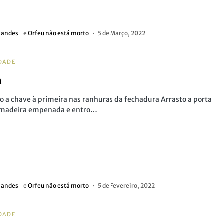
nandes
e
Orfeu não está morto
5 de Março, 2022
DADE
a
o a chave à primeira nas ranhuras da fechadura Arrasto a porta
 madeira empenada e entro…
nandes
e
Orfeu não está morto
5 de Fevereiro, 2022
DADE