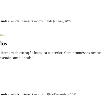
nandes
e
Orfeu não está morto
8 de Janeiro, 2022
DADE
dos
 Homem da extração intoxica o Interior. Com promessas nestas
 pseudo-ambientais"
nandes
e
Orfeu não está morto
19 de Dezembro, 2021