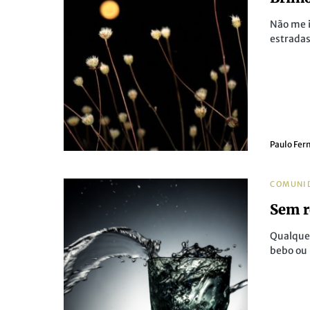
Não me 
estradas
Paulo Fer
COMUNI
Sem r
Qualquer
bebo ou 