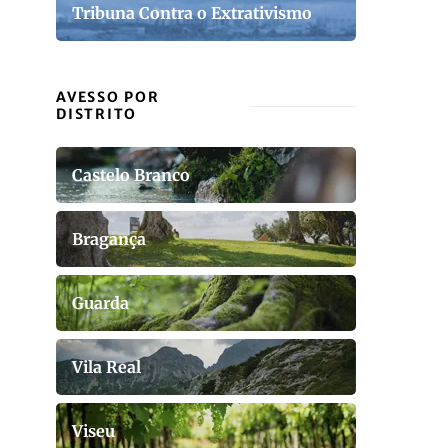
Tribuna Contra o Extrativismo
AVESSO POR
DISTRITO
Castelo Branco
Bragança
Guarda
Vila Real
Viseu