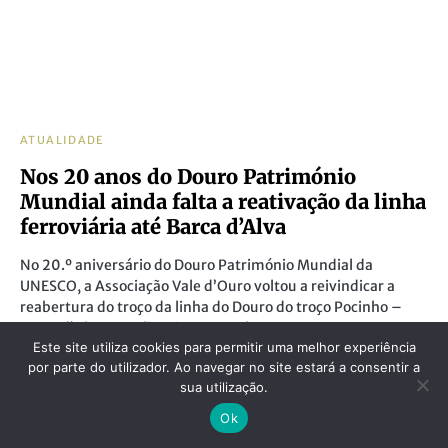
ATUALIDADE
Nos 20 anos do Douro Património
Mundial ainda falta a reativação da linha
ferroviária até Barca d’Alva
No 20.º aniversário do Douro Património Mundial da
UNESCO, a Associação Vale d’Ouro voltou a reivindicar a
reabertura do troço da linha do Douro do troço Pocinho –
Barca d’Alva, com ligação a Espanha.
Este site utiliza cookies para permitir uma melhor experiência
by
Interior do Avesso
15 de Dezembro, 2021
por parte do utilizador. Ao navegar no site estará a consentir a
sua utilização.
Ok