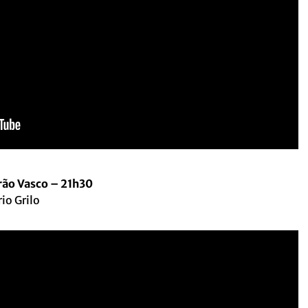
rão Vasco – 21h30
io Grilo