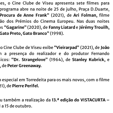
tes, o Cine Clube de Viseu apresenta sete filmes para
 programa abre na noite de 25 de julho, Praça D.Duarte,
Procura de Anne Frank”
(2021), de
Ari Folman,
filme
o dos Prémios do Cinema Europeu. Nas duas noites
os
“Gagarine”
(2020), de
Fanny Liatard
e
Jérémy Trouilh,
Gato Preto, Gato Branco”
(1998).
o Cine Clube de Viseu exibe
“Vieirarpad”
(2021), de
João
 a presença do realizador e do produtor Fernando
sicos:
“Dr. Strangelove”
(1964), de
Stanley Kubrick,
e
, de
Peter Greenaway.
o especial em Torredeita para os mais novos, com o filme
1), de
Pierre Perifel.
ou também a realização da
13.ª edição
do VISTACURTA –
1 a 15 de outubro.