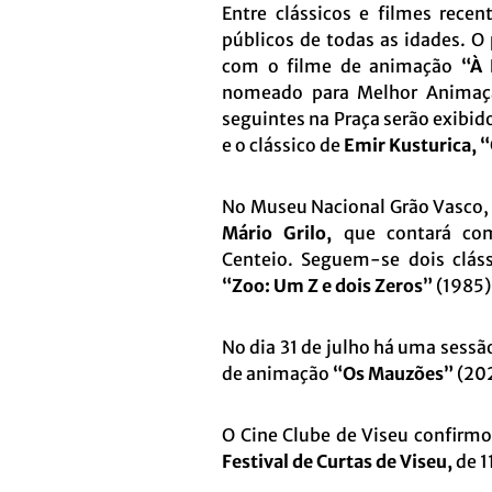
Entre clássicos e filmes recen
públicos de todas as idades. O
com o filme de animação
“À 
nomeado para Melhor Animaçã
seguintes na Praça serão exibid
e o clássico de
Emir Kusturica,
“
No Museu Nacional Grão Vasco, 
Mário Grilo,
que contará com
Centeio. Seguem-se dois clás
“Zoo: Um Z e dois Zeros”
(1985)
No dia 31 de julho há uma sessã
de animação
“Os Mauzões”
(202
O Cine Clube de Viseu confirm
Festival de Curtas de Viseu,
de 1