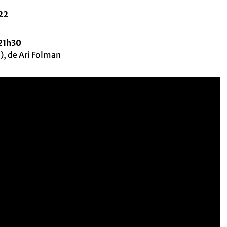
22
 21h30
), de Ari Folman