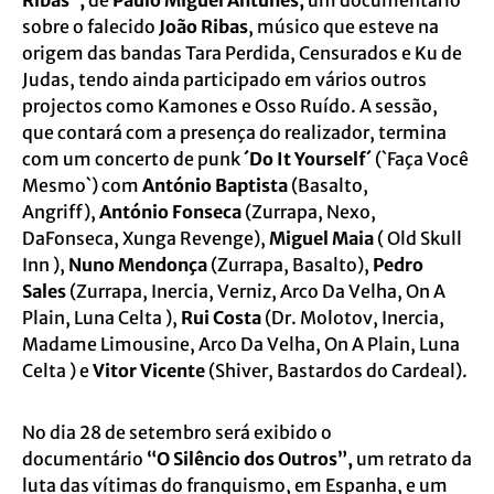
Ribas”,
de
Paulo Miguel Antunes,
um documentário
sobre o falecido
João Ribas
, músico que esteve na
origem das bandas Tara Perdida, Censurados e Ku de
Judas, tendo ainda participado em vários outros
projectos como Kamones e Osso Ruído. A sessão,
que contará com a presença do realizador, termina
com um concerto de punk
´Do It Yourself´
(`Faça Você
Mesmo`) com
António Baptista
(Basalto,
Angriff),
António Fonseca
(Zurrapa, Nexo,
DaFonseca, Xunga Revenge),
Miguel Maia
( Old Skull
Inn ),
Nuno Mendonça
(Zurrapa, Basalto),
Pedro
Sales
(Zurrapa, Inercia, Verniz, Arco Da Velha, On A
Plain, Luna Celta ),
Rui Costa
(Dr. Molotov, Inercia,
Madame Limousine, Arco Da Velha, On A Plain, Luna
Celta ) e
Vitor Vicente
(Shiver, Bastardos do Cardeal).
No dia 28 de setembro será exibido o
documentário
“O Silêncio dos Outros”,
um retrato da
luta das vítimas do franquismo, em Espanha, e um