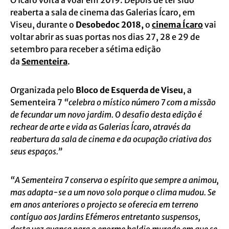
O Ícaro volta a voar em 2019. Depois de ter sido
reaberta a sala de cinema das Galerias Ícaro, em
Viseu, durante o
Desobedoc 2018,
o
cinema Ícaro
vai
voltar abrir as suas portas nos dias 27, 28 e 29 de
setembro para receber a sétima edição
da
Sementeira
.
Organizada pelo
Bloco de Esquerda de Viseu
, a
Sementeira 7
“celebra o místico número 7 com a missão
de fecundar um novo jardim. O desafio desta edição é
rechear de arte e vida as Galerias Ícaro, através da
reabertura da sala de cinema e da ocupação criativa dos
seus espaços.”
“A Sementeira 7 conserva o espírito que sempre a animou,
mas adapta-se a um novo solo porque o clima mudou. Se
em anos anteriores o projecto se oferecia em terreno
contíguo aos Jardins Efémeros entretanto suspensos,