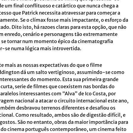
 um final conflituoso e catártico que nunca chega a
esso que Patrick necessita atravessar para começar a
vamente. Se o clímax fosse mais impactante, o esforço da
cado. Dito isto, há razoes claras para esta opção, que não
um enredo, cenário e personagens tão extremamente
ara se tornar num momento épico da cinematografia
r-se numa lógica mais introvertida.
te mais as nossas expectativas do que o filme
ddington dá um salto vertiginoso, assumindo-se como
 interessantes do momento. Esta sua primeira grande
curta, serie de filmes que coexistem nas bordas do
ralelos interessantes com “Alva” de Ico Costa, por
gem nacional a atacar o circuito internacional este ano,
também desbravou terrenos diferentes e desafiou os
cional. Como resultado, ambos são de digestão difícil, e
gostos. São no entanto, obras da maior importância para
de do cinema português contemporâneo, um cinema feito