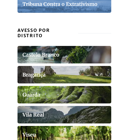
Tribuna Contra o Extrativismo
AVESSO POR
DISTRITO
Castelo Branco
Bragança
Guarda
Vila Real
Viseu