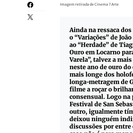
Imagem retirada de Cinema 7 Arte
Ainda na ressaca dos
o
“Variações”
de
João
ao
“Herdade”
de
Tiag
Ouro em Locarno par
Varela”,
talvez a mais
neste ano de ouro do
mais longe dos holof
longa-metragem de
G
filme a roçar o bril
consensual. Logo na 
Festival de San Seba
outro, igualmente t
deixou ninguém indi
discussões por entre 