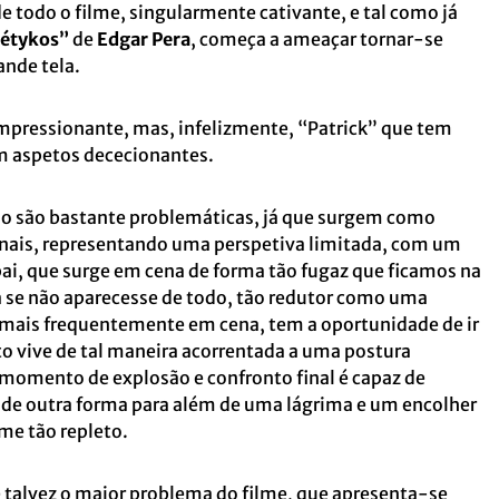
de todo o filme, singularmente cativante, e tal como já
étykos”
de
Edgar Pera
, começa a ameaçar tornar-se
ande tela.
impressionante, mas, infelizmente, “Patrick” que tem
m aspetos dececionantes.
io são bastante problemáticas, já que surgem como
nais, representando uma perspetiva limitada, com um
 pai, que surge em cena de forma tão fugaz que ficamos na
a se não aparecesse de todo, tão redutor como uma
 mais frequentemente em cena, tem a oportunidade de ir
o vive de tal maneira acorrentada a uma postura
 momento de explosão e confronto final é capaz de
o de outra forma para além de uma lágrima e um encolher
me tão repleto.
é talvez o maior problema do filme, que apresenta-se