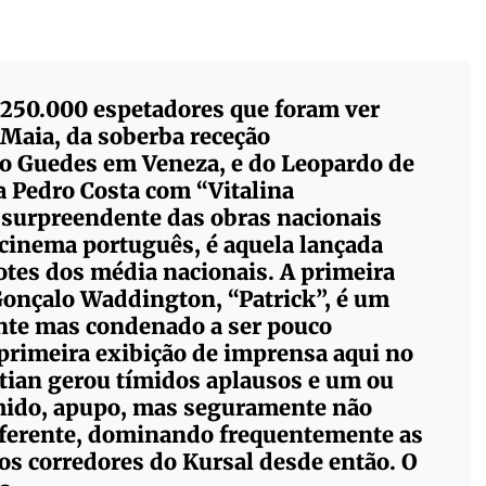
 250.000 espetadores que foram ver
 Maia,
da soberba receção
o Guedes
em Veneza, e do Leopardo de
a Pedro Costa com
“Vitalina
 surpreendente das obras nacionais
 cinema português, é aquela lançada
otes dos média nacionais. A primeira
onçalo Waddington, “Patrick”,
é um
hante mas condenado a ser pouco
primeira exibição de imprensa aqui no
stian gerou tímidos aplausos e um ou
ímido, apupo, mas seguramente não
ferente, dominando frequentemente as
os corredores do Kursal desde então. O