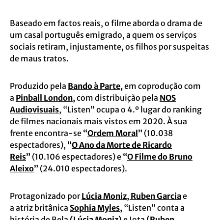
Baseado em factos reais, o filme aborda o drama de
um casal português emigrado, a quem os serviços
sociais retiram, injustamente, os filhos por suspeitas
de maus tratos.
Produzido pela
Bando
à
Parte
,
em coprodução com
a
Pinball London
,
com distribuição pela
NOS
Audiovisuais
, “Listen” ocupa o 4.º lugar do ranking
de filmes nacionais mais vistos em 2020. À sua
frente encontra-se
“
Ordem Moral
”
(10.038
espectadores),
“
O Ano da Morte de Ricardo
Reis
”
(10.106 espectadores) e
“
O Filme do Bruno
Aleixo
”
(24.010 espectadores).
Protagonizado por
Lúcia Moniz, Ruben Garcia
e
a atriz britânica
Sophia Myles
,
“Listen” conta a
história de Bela
(
Lúcia Moniz
)
e Jota
(
Ruben