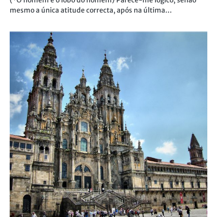
(*O homem é o lobo do homem) Parece-me lógico, senão
mesmo a única atitude correcta, após na última…