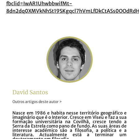
fbclid=IwAR1UhwbbwifMt-
8dn2dq0XMVkNhSt19SKgqcl7hVmLfDkCtASs0OOdRdH
David Santos
Outros artigos deste autor >
Nasce em 1986 e habita nesse território geográfico e
imaginário que é o Interior. Cresce em Viseu e faz a sua
formação universitária na Covilhã, cresce tendo a
Serra da Estrela como pano de fundo. As suas áreas de
interesse académico são a filosofia, a política e a
literatura. Actualmente está a terminar um