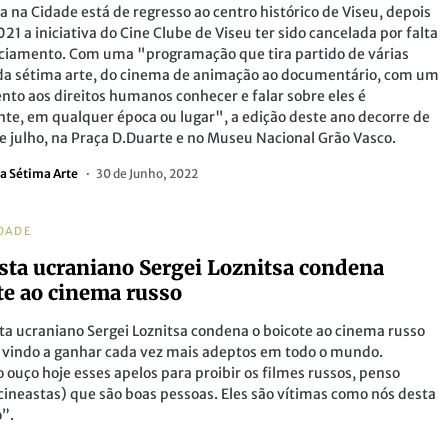
 na Cidade está de regresso ao centro histórico de Viseu, depois
21 a iniciativa do Cine Clube de Viseu ter sido cancelada por falta
ciamento. Com uma "programação que tira partido de várias
 da sétima arte, do cinema de animação ao documentário, com um
ento aos direitos humanos conhecer e falar sobre eles é
te, em qualquer época ou lugar", a edição deste ano decorre de
de julho, na Praça D.Duarte e no Museu Nacional Grão Vasco.
a Sétima Arte
30 de Junho, 2022
DADE
sta ucraniano Sergei Loznitsa condena
te ao cinema russo
ta ucraniano Sergei Loznitsa condena o boicote ao cinema russo
 vindo a ganhar cada vez mais adeptos em todo o mundo.
ouço hoje esses apelos para proibir os filmes russos, penso
cineastas) que são boas pessoas. Eles são vítimas como nós desta
”.