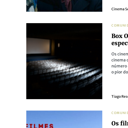
Cinema S
COMUNI
Box O
espec
Os cine
cinema 
número d
o pior d
Tiago Re
COMUNI
Os fi