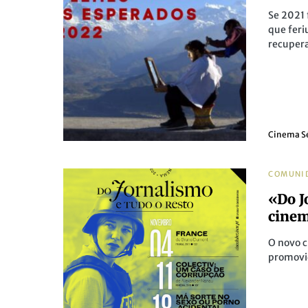
Se 2021 
que feri
recupera
Cinema S
COMUNI
«Do J
cinem
O novo c
promovid