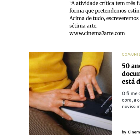
“A atividade crítica tem três 
forma que pretendemos estim
Acima de tudo, escreveremos
sétima arte.
www.cinema7arte.com
COMUNI
50 an
docum
está 
O filme 
obra, a 
novissim
by
Cinem