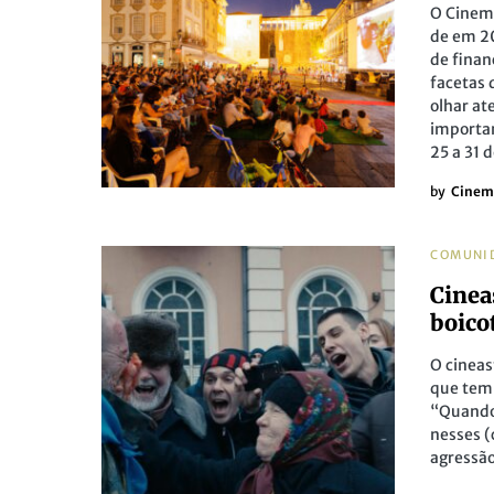
O Cinema
de em 20
de finan
facetas
olhar at
importan
25 a 31 
by
Cinem
COMUNI
Cinea
boico
O cineas
que tem
“Quando 
nesses (
agressão