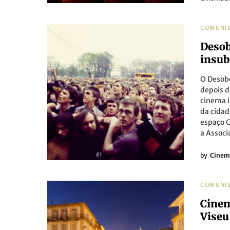
COMUNI
Desob
insub
O Desobe
depois d
cinema i
da cidad
espaço C
a Associ
by
Cinem
COMUNI
Cinem
Viseu