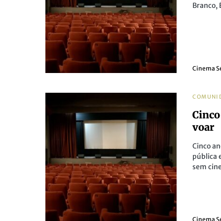
Branco, 
Cinema S
COMUNI
Cinco
voar
Cinco an
pública 
sem cin
Cinema S