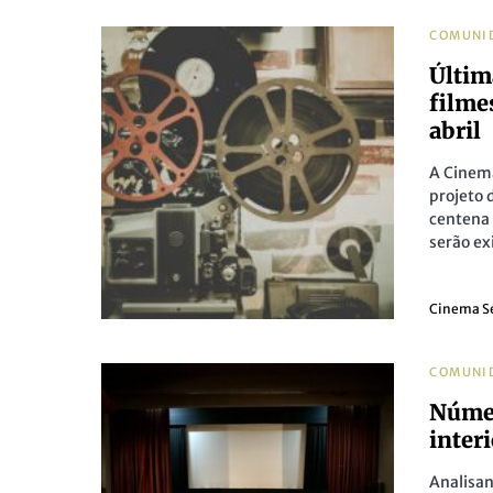
COMUNI
Últim
filme
abril
A Cinem
projeto 
centena 
serão ex
Cinema S
COMUNI
Númer
inter
Analisan