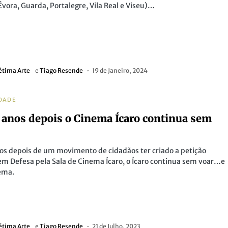
Évora, Guarda, Portalegre, Vila Real e Viseu)…
étima Arte
e
Tiago Resende
19 de Janeiro, 2024
DADE
 anos depois o Cinema Ícaro continua sem
os depois de um movimento de cidadãos ter criado a petição
em Defesa pela Sala de Cinema Ícaro, o Ícaro continua sem voar…e
ema.
étima Arte
e
Tiago Resende
21 de Julho, 2023