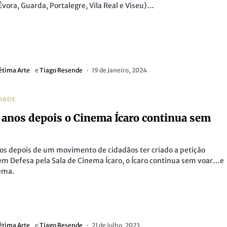
Évora, Guarda, Portalegre, Vila Real e Viseu)…
étima Arte
e
Tiago Resende
19 de Janeiro, 2024
DADE
 anos depois o Cinema Ícaro continua sem
os depois de um movimento de cidadãos ter criado a petição
em Defesa pela Sala de Cinema Ícaro, o Ícaro continua sem voar…e
ema.
étima Arte
e
Tiago Resende
21 de Julho, 2023