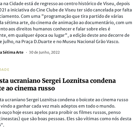
 na Cidade está de regresso ao centro histórico de Viseu, depois
21 a iniciativa do Cine Clube de Viseu ter sido cancelada por falta
ciamento. Com uma "programação que tira partido de várias
 da sétima arte, do cinema de animação ao documentário, com um
ento aos direitos humanos conhecer e falar sobre eles é
te, em qualquer época ou lugar", a edição deste ano decorre de
de julho, na Praça D.Duarte e no Museu Nacional Grão Vasco.
a Sétima Arte
30 de Junho, 2022
DADE
sta ucraniano Sergei Loznitsa condena
te ao cinema russo
ta ucraniano Sergei Loznitsa condena o boicote ao cinema russo
 vindo a ganhar cada vez mais adeptos em todo o mundo.
ouço hoje esses apelos para proibir os filmes russos, penso
cineastas) que são boas pessoas. Eles são vítimas como nós desta
”.