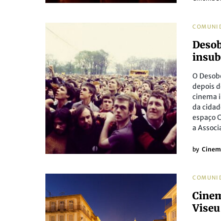
COMUNI
Desob
insub
O Desobe
depois d
cinema i
da cidad
espaço C
a Associ
by
Cinem
COMUNI
Cinem
Viseu