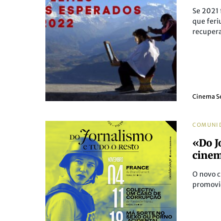
Se 2021 
que feri
recupera
Cinema S
COMUNI
«Do J
cinem
O novo c
promovid