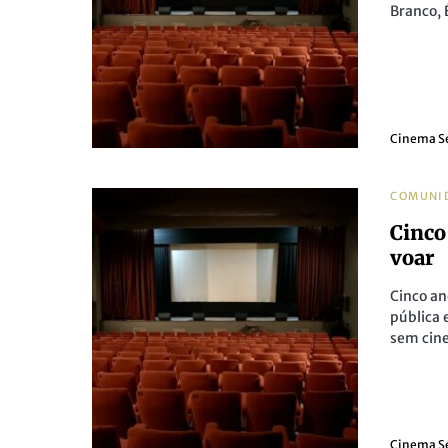
Branco, 
Cinema S
COMUNI
Cinco
voar
Cinco an
pública 
sem cin
Cinema S