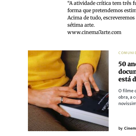
“A atividade crítica tem três 
forma que pretendemos estim
Acima de tudo, escreveremos
sétima arte.
www.cinema7arte.com
COMUNI
50 an
docum
está 
O filme 
obra, a 
novissim
by
Cinem