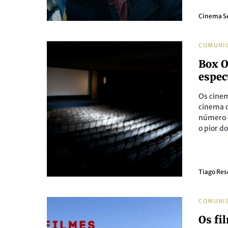
Cinema S
COMUNI
Box O
espec
Os cine
cinema 
número d
o pior d
Tiago Re
COMUNI
Os fi