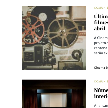
COMUNI
Últim
filme
abril
A Cinem
projeto 
centena 
serão ex
Cinema S
COMUNI
Númer
inter
Analisan