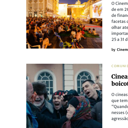
O Cinema
de em 20
de finan
facetas
olhar at
importan
25 a 31 
by
Cinem
COMUNI
Cinea
boico
O cineas
que tem
“Quando 
nesses (
agressão