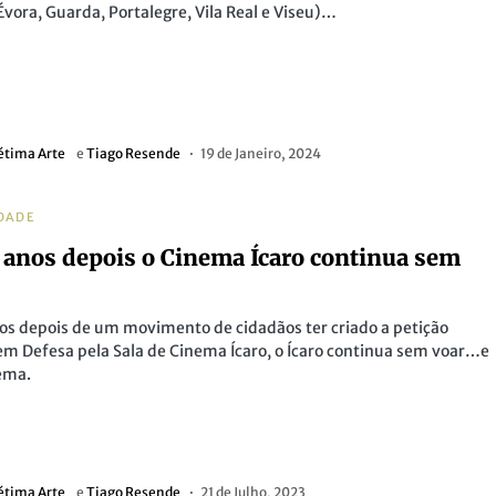
Évora, Guarda, Portalegre, Vila Real e Viseu)…
étima Arte
e
Tiago Resende
19 de Janeiro, 2024
DADE
 anos depois o Cinema Ícaro continua sem
os depois de um movimento de cidadãos ter criado a petição
em Defesa pela Sala de Cinema Ícaro, o Ícaro continua sem voar…e
ema.
étima Arte
e
Tiago Resende
21 de Julho, 2023