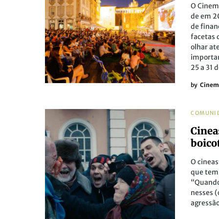
O Cinema
de em 20
de finan
facetas
olhar at
importan
25 a 31 
by
Cinem
COMUNI
Cinea
boico
O cineas
que tem
“Quando 
nesses (
agressão