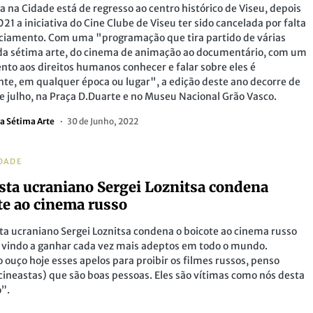
 na Cidade está de regresso ao centro histórico de Viseu, depois
21 a iniciativa do Cine Clube de Viseu ter sido cancelada por falta
ciamento. Com uma "programação que tira partido de várias
 da sétima arte, do cinema de animação ao documentário, com um
ento aos direitos humanos conhecer e falar sobre eles é
te, em qualquer época ou lugar", a edição deste ano decorre de
de julho, na Praça D.Duarte e no Museu Nacional Grão Vasco.
a Sétima Arte
30 de Junho, 2022
DADE
sta ucraniano Sergei Loznitsa condena
te ao cinema russo
ta ucraniano Sergei Loznitsa condena o boicote ao cinema russo
 vindo a ganhar cada vez mais adeptos em todo o mundo.
ouço hoje esses apelos para proibir os filmes russos, penso
cineastas) que são boas pessoas. Eles são vítimas como nós desta
”.