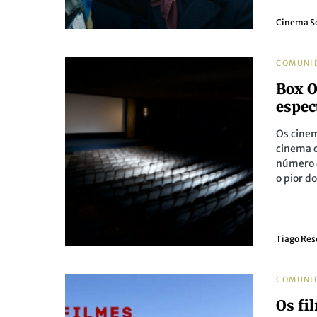
Cinema S
COMUNI
Box O
espec
Os cine
cinema 
número d
o pior d
Tiago Re
COMUNI
Os fi