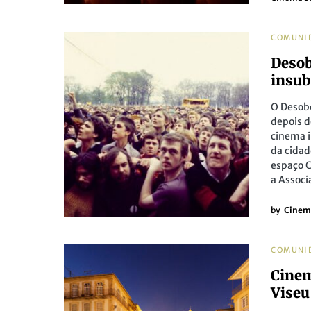
COMUNI
Desob
insub
O Desobe
depois d
cinema i
da cidad
espaço C
a Associ
by
Cinem
COMUNI
Cinem
Viseu