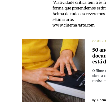
“A atividade crítica tem três 
forma que pretendemos estim
Acima de tudo, escreveremos
sétima arte.
www.cinema7arte.com
COMUNI
50 an
docum
está 
O filme 
obra, a 
novissim
by
Cinem