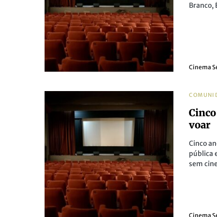
Branco, 
Cinema S
COMUNI
Cinco
voar
Cinco an
pública 
sem cin
Cinema S