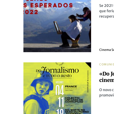
Se 2021 
que feri
recupera
Cinema S
COMUNI
«Do J
cinem
O novo c
promovid