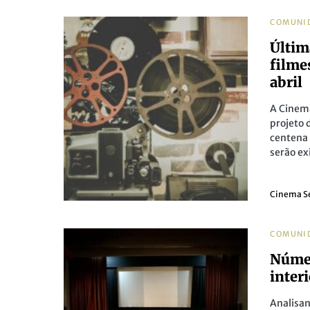
COMUNI
Últim
filme
abril
A Cinem
projeto 
centena 
serão ex
Cinema S
COMUNI
Númer
inter
Analisan