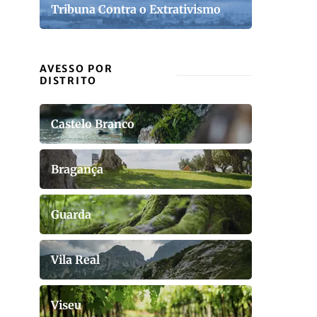
Tribuna Contra o Extrativismo
AVESSO POR
DISTRITO
Castelo Branco
Bragança
Guarda
Vila Real
Viseu