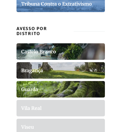
Tribuna Contra o Extrativismo
AVESSO POR
DISTRITO
Castelo Branco
Bragança
Guarda
Vila Real
Viseu