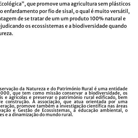
 Ecológica”, que promove uma agricultura sem plásticos
no enfardamento por fio de sisal, o qual é muito versátil,
antagem de se tratar de um um produto 100% natural e
ejudicando os ecossistemas e a biodiversidade quando
ureza.
servação da Natureza e do Património Rural é uma entidade
 2000, que tem como missão conservar a biodiversidade, os
is e agrícolas e preservar o património rural edificado, bem
de construção. A associação, que atua orientada por uma
ração, promove também a investigação científica nas áreas
rvação e Gestão de Ecossistemas, a educação ambiental, o
s e a dinamização do mundo rural.