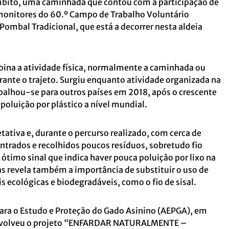
mbito, uma caminhada que contou com a participação de
 monitores do 60.º Campo de Trabalho Voluntário
Pombal Tradicional, que está a decorrer nesta aldeia
ina a atividade física, normalmente a caminhada ou
urante o trajeto. Surgiu enquanto atividade organizada na
espalhou-se para outros países em 2018, após o crescente
oluição por plástico a nível mundial.
tativa e, durante o percurso realizado, com cerca de
trados e recolhidos poucos resíduos, sobretudo fio
m ótimo sinal que indica haver pouca poluição por lixo na
s revela também a importância de substituir o uso de
is ecológicas e biodegradáveis, como o fio de sisal.
para o Estudo e Proteção do Gado Asinino (AEPGA), em
envolveu o projeto “ENFARDAR NATURALMENTE –