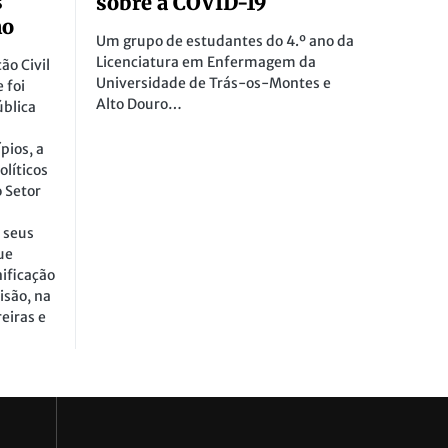
s
sobre a COVID-19
ho
Um grupo de estudantes do 4.º ano da
Licenciatura em Enfermagem da
ão Civil
Universidade de Trás-os-Montes e
 foi
Alto Douro…
ública
pios, a
olíticos
 Setor
 seus
ue
ificação
isão, na
eiras e