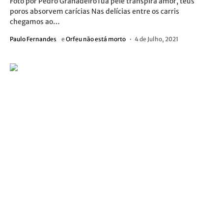
Foto por Pedro GranadeiroTua pele transpira amor, teus
poros absorvem carícias Nas delícias entre os carris
chegamos ao…
Paulo Fernandes
e
Orfeu não está morto
4 de Julho, 2021