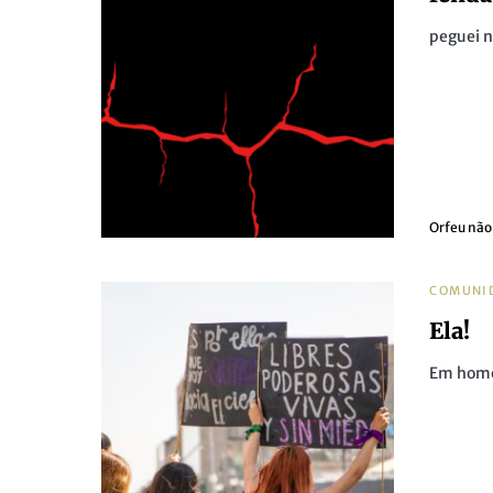
peguei 
Orfeu não
COMUNI
Ela!
Em home