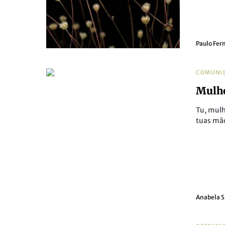
Paulo Fer
COMUNI
Mulh
Tu, mulh
tuas mã
Anabela S