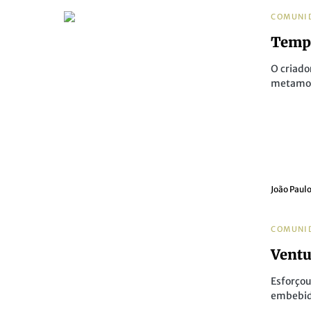
COMUNI
Temp
O criado
metamor
João Paul
COMUNI
Ventu
Esforço
embebido