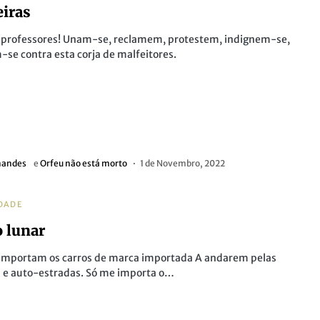
iras
, professores! Unam-se, reclamem, protestem, indignem-se,
-se contra esta corja de malfeitores.
nandes
e
Orfeu não está morto
1 de Novembro, 2022
DADE
o lunar
importam os carros de marca importada A andarem pelas
 e auto-estradas. Só me importa o…