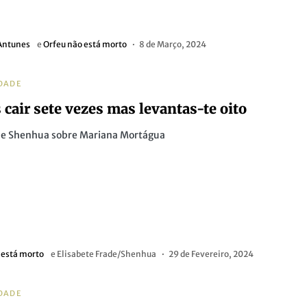
Antunes
e
Orfeu não está morto
8 de Março, 2024
DADE
 cair sete vezes mas levantas-te oito
e Shenhua sobre Mariana Mortágua
 está morto
e
Elisabete Frade/Shenhua
29 de Fevereiro, 2024
DADE