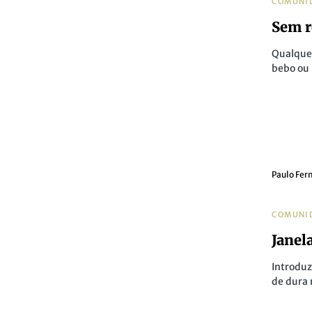
COMUNI
Sem r
Qualquer
bebo ou 
Paulo Fer
COMUNI
Janel
Introduz
de dura