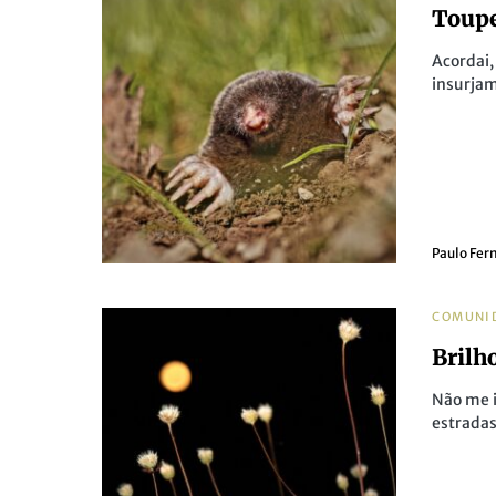
Toupe
Acordai
insurjam
Paulo Fer
COMUNI
Brilh
Não me 
estradas