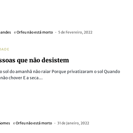
nandes
e
Orfeu não está morto
5 de Fevereiro, 2022
DADE
ssoas que não desistem
 sol do amanhã não raiar Porque privatizaram o sol Quando
não chover E a seca…
 Gomes
e
Orfeu não está morto
31 de Janeiro, 2022