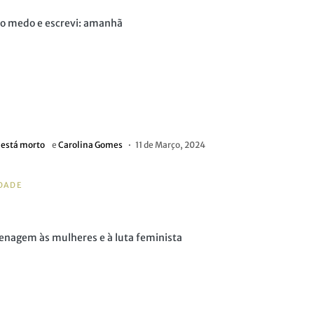
no medo e escrevi: amanhã
 está morto
e
Carolina Gomes
11 de Março, 2024
DADE
nagem às mulheres e à luta feminista