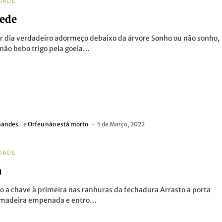
DADE
ede
 dia verdadeiro adormeço debaixo da árvore Sonho ou não sonho,
não bebo trigo pela goela…
nandes
e
Orfeu não está morto
5 de Março, 2022
DADE
a
o a chave à primeira nas ranhuras da fechadura Arrasto a porta
 madeira empenada e entro…