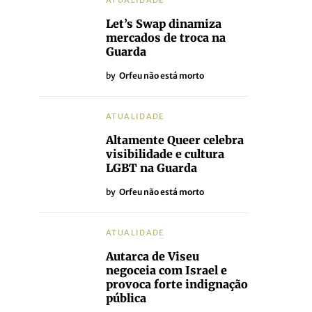
ATUALIDADE
Let’s Swap dinamiza
mercados de troca na
Guarda
by
Orfeu não está morto
ATUALIDADE
Altamente Queer celebra
visibilidade e cultura
LGBT na Guarda
by
Orfeu não está morto
ATUALIDADE
Autarca de Viseu
negoceia com Israel e
provoca forte indignação
pública