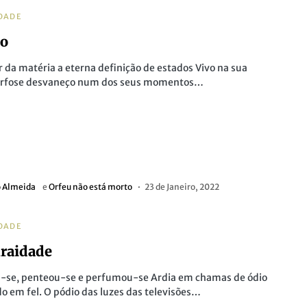
DADE
o
r da matéria a eterna definição de estados Vivo na sua
fose desvaneço num dos seus momentos…
o Almeida
e
Orfeu não está morto
23 de Janeiro, 2022
DADE
raidade
u-se, penteou-se e perfumou-se Ardia em chamas de ódio
 em fel. O pódio das luzes das televisões…