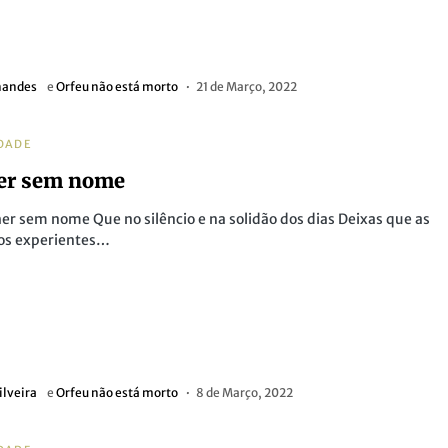
nandes
e
Orfeu não está morto
21 de Março, 2022
DADE
er sem nome
er sem nome Que no silêncio e na solidão dos dias Deixas que as
os experientes…
ilveira
e
Orfeu não está morto
8 de Março, 2022